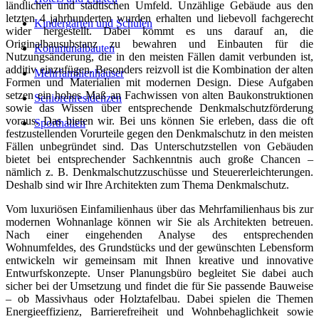
ländlichen und städtischen Umfeld. Unzählige Gebäude aus den
letzten 4 jahrhunderten wurden erhalten und liebevoll fachgerecht
Kindergärten und Schulen
wider hergestellt. Dabei kommt es uns darauf an, die
Originalbausubstanz zu bewahren und Einbauten für die
Kommunalbauten
Nutzungsänderung, die in den meisten Fällen damit verbunden ist,
additiv einzufügen. Besonders reizvoll ist die Kombination der alten
Mehrfamilienhäuser
Formen und Materialien mit modernen Design. Diese Aufgaben
setzen ein hohes Maß an Fachwissen von alten Baukonstruktionen
Seniorenresidenzen
sowie das Wissen über entsprechende Denkmalschutzförderung
voraus. Das bieten wir. Bei uns können Sie erleben, dass die oft
Sporthallen
festzustellenden Vorurteile gegen den Denkmalschutz in den meisten
Fällen unbegründet sind. Das Unterschutzstellen von Gebäuden
bietet bei entsprechender Sachkenntnis auch große Chancen –
nämlich z. B. Denkmalschutzzuschüsse und Steuererleichterungen.
Deshalb sind wir Ihre Architekten zum Thema Denkmalschutz.
Vom luxuriösen Einfamilienhaus über das Mehrfamilienhaus bis zur
modernen Wohnanlage können wir Sie als Architekten betreuen.
Nach einer eingehenden Analyse des entsprechenden
Wohnumfeldes, des Grundstücks und der gewünschten Lebensform
entwickeln wir gemeinsam mit Ihnen kreative und innovative
Entwurfskonzepte. Unser Planungsbüro begleitet Sie dabei auch
sicher bei der Umsetzung und findet die für Sie passende Bauweise
– ob Massivhaus oder Holztafelbau. Dabei spielen die Themen
Energieeffizienz, Barrierefreiheit und Wohnbehaglichkeit sowie