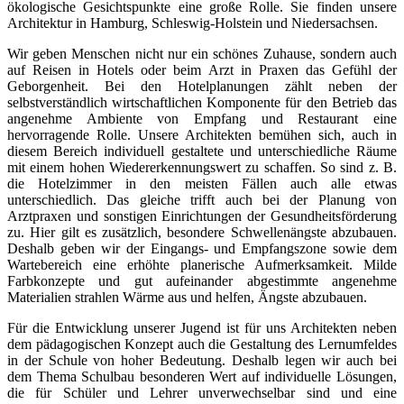
ökologische Gesichtspunkte eine große Rolle. Sie finden unsere
Architektur in Hamburg, Schleswig-Holstein und Niedersachsen.
Wir geben Menschen nicht nur ein schönes Zuhause, sondern auch
auf Reisen in Hotels oder beim Arzt in Praxen das Gefühl der
Geborgenheit. Bei den Hotelplanungen zählt neben der
selbstverständlich wirtschaftlichen Komponente für den Betrieb das
angenehme Ambiente von Empfang und Restaurant eine
hervorragende Rolle. Unsere Architekten bemühen sich, auch in
diesem Bereich individuell gestaltete und unterschiedliche Räume
mit einem hohen Wiedererkennungswert zu schaffen. So sind z. B.
die Hotelzimmer in den meisten Fällen auch alle etwas
unterschiedlich. Das gleiche trifft auch bei der Planung von
Arztpraxen und sonstigen Einrichtungen der Gesundheitsförderung
zu. Hier gilt es zusätzlich, besondere Schwellenängste abzubauen.
Deshalb geben wir der Eingangs- und Empfangszone sowie dem
Wartebereich eine erhöhte planerische Aufmerksamkeit. Milde
Farbkonzepte und gut aufeinander abgestimmte angenehme
Materialien strahlen Wärme aus und helfen, Ängste abzubauen.
Für die Entwicklung unserer Jugend ist für uns Architekten neben
dem pädagogischen Konzept auch die Gestaltung des Lernumfeldes
in der Schule von hoher Bedeutung. Deshalb legen wir auch bei
dem Thema Schulbau besonderen Wert auf individuelle Lösungen,
die für Schüler und Lehrer unverwechselbar sind und eine