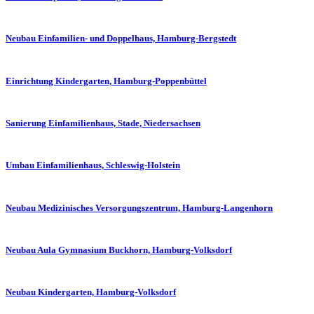
Neubau Einfamilien- und Doppelhaus, Hamburg-Bergstedt
Einrichtung Kindergarten, Hamburg-Poppenbüttel
Sanierung Einfamilienhaus, Stade, Niedersachsen
Umbau Einfamilienhaus, Schleswig-Holstein
Neubau Medizinisches Versorgungszentrum, Hamburg-Langenhorn
Neubau Aula Gymnasium Buckhorn, Hamburg-Volksdorf
Neubau Kindergarten, Hamburg-Volksdorf