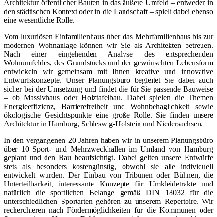
Architektur öffentlicher Bauten in das äußere Umfeld – entweder in
den städtischen Kontext oder in die Landschaft – spielt dabei ebenso
eine wesentliche Rolle.
Vom luxuriösen Einfamilienhaus über das Mehrfamilienhaus bis zur
modernen Wohnanlage können wir Sie als Architekten betreuen.
Nach einer eingehenden Analyse des entsprechenden
Wohnumfeldes, des Grundstücks und der gewünschten Lebensform
entwickeln wir gemeinsam mit Ihnen kreative und innovative
Entwurfskonzepte. Unser Planungsbüro begleitet Sie dabei auch
sicher bei der Umsetzung und findet die für Sie passende Bauweise
– ob Massivhaus oder Holztafelbau. Dabei spielen die Themen
Energieeffizienz, Barrierefreiheit und Wohnbehaglichkeit sowie
ökologische Gesichtspunkte eine große Rolle. Sie finden unsere
Architektur in Hamburg, Schleswig-Holstein und Niedersachsen.
In den vergangenen 20 Jahren haben wir in unserem Planungsbüro
über 10 Sport- und Mehrzweckhallen im Umland von Hamburg
geplant und den Bau beaufsichtigt. Dabei gelten unsere Entwürfe
stets als besonders kostengünstig, obwohl sie alle individuell
entwickelt wurden. Der Einbau von Tribünen oder Bühnen, die
Unterteilbarkeit, interessante Konzepte für Umkleidetrakte und
natürlich die sportlichen Belange gemäß DIN 18032 für die
unterschiedlichen Sportarten gehören zu unserem Repertoire. Wir
recherchieren nach Fördermöglichkeiten für die Kommunen oder