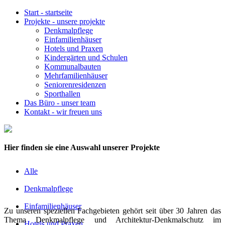
Start
-
startseite
Projekte
-
unsere projekte
Denkmalpflege
Einfamilienhäuser
Hotels und Praxen
Kindergärten und Schulen
Kommunalbauten
Mehrfamilienhäuser
Seniorenresidenzen
Sporthallen
Das Büro
-
unser team
Kontakt
-
wir freuen uns
Hier finden sie eine Auswahl unserer Projekte
Alle
Denkmalpflege
Einfamilienhäuser
Zu unseren speziellen Fachgebieten gehört seit über 30 Jahren das
Thema Denkmalpflege und Architektur-Denkmalschutz im
Hotels und Praxen