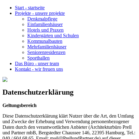
Start
-
startseite
Projekte
-
unsere projekte
Denkmalpflege
Einfamilienhäuser
Hotels und Praxen
Kindergärten und Schulen
Kommunalbauten
Mehrfamilienhäuser
Seniorenresidenzen
Sporthallen
Das Büro
-
unser team
Kontakt
-
wir freuen uns
Datenschutzerklärung
Geltungsbereich
Diese Datenschutzerklärung klärt Nutzer über die Art, den Umfang
und Zwecke der Erhebung und Verwendung personenbezogener
Daten durch den verantwortlichen Anbieter (Architekturbüro Prell
und Partner mbB, Bergstedter Chaussee 146, 22395 Hamburg, Tel.:
040 / 604 68 65, Email: mail@PrellundPartner.de) auf dieser